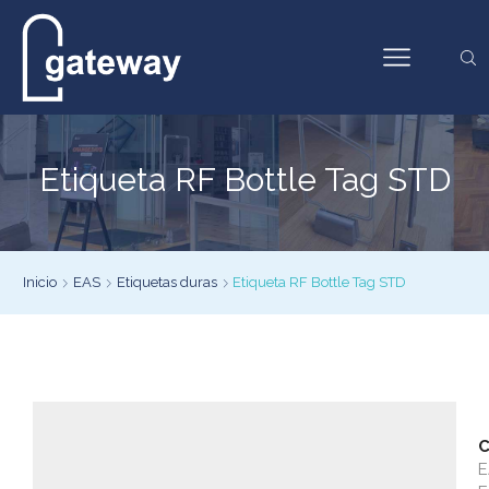
Etiqueta RF Bottle Tag STD
Inicio
EAS
Etiquetas duras
Etiqueta RF Bottle Tag STD
C
E