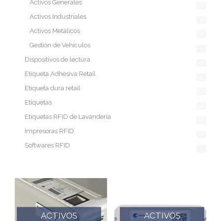
Activos Generales
8
Activos Industriales
3
Activos Metálicos
8
Gestión de Vehículos
2
Dispositivos de lectura
9
Etiqueta Adhesiva Retail
2
Etiqueta dura retail
17
Etiquetas
16
Etiquetas RFID de Lavandería
6
Impresoras RFID
2
Softwares RFID
2
ACTIVOS
ACTIVOS