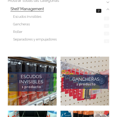
Mostrar todas las categorías
Shelf Management
7
Escudos Invisibles
1
Gancheras
1
Roller
1
Separadores y empujadores
4
ESCUDOS
GANCHERAS
INVISIBLES
1 producto
1 producto