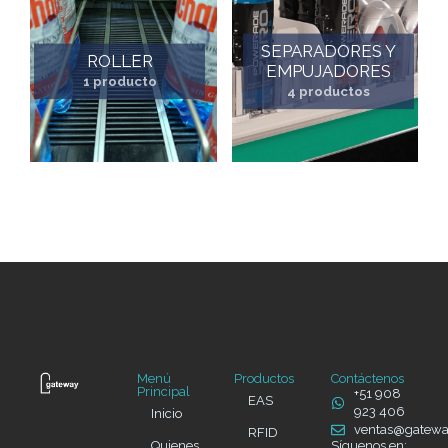
SEPARADORES Y
ROLLER
EMPUJADORES
1 producto
4 productos
Menú
Productos
Contáctenos
Principal
+51 908
EAS
923 406
Inicio
ventas@gatew
RFID
Quienes
Síguenos en: