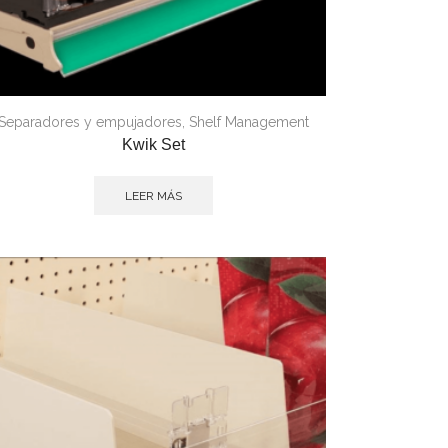
Separadores y empujadores
,
Shelf Management
Kwik Set
LEER MÁS