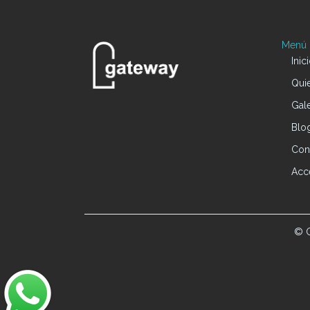
Menú P
Inic
Qui
Gale
Blo
Con
Acc
© G