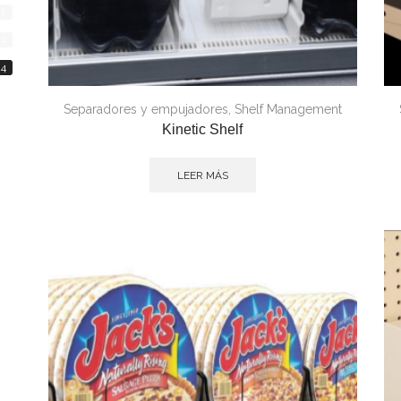
1
1
4
Separadores y empujadores
,
Shelf Management
Kinetic Shelf
LEER MÁS