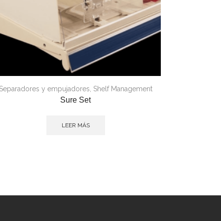
Separadores y empujadores
,
Shelf Management
Sure Set
LEER MÁS