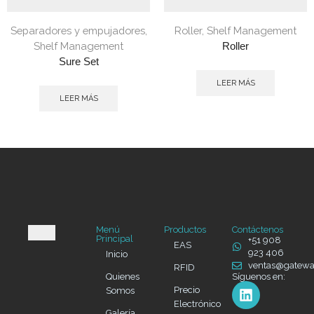
Separadores y empujadores
,
Roller
,
Shelf Management
Shelf Management
Roller
Sure Set
LEER MÁS
LEER MÁS
Menú
Productos
Contáctenos
Principal
+51 908
EAS
923 406
Inicio
ventas@gatew
RFID
Quienes
Síguenos en:
Precio
Somos
Electrónico
Galería