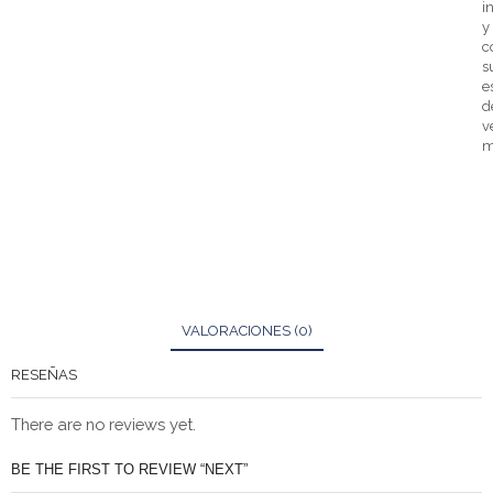
i
y
c
s
e
d
v
m
VALORACIONES (0)
RESEÑAS
There are no reviews yet.
BE THE FIRST TO REVIEW “NEXT”