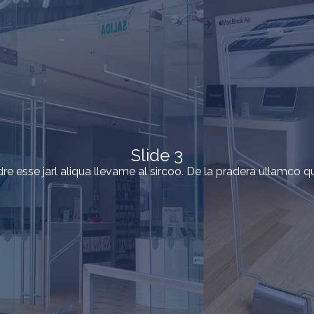
Slide 3
re esse jarl aliqua llevame al sircoo. De la pradera ullamco q