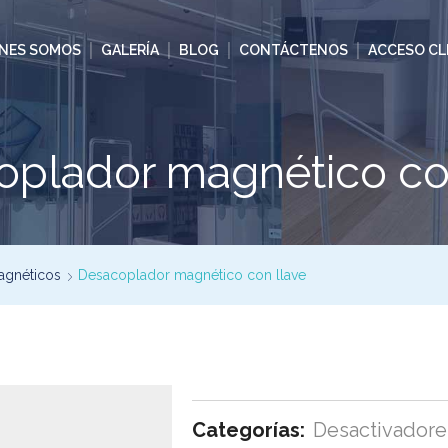
ENES SOMOS
GALERÍA
BLOG
CONTÁCTENOS
ACCESO CL
plador magnético co
agnéticos
Desacoplador magnético con llave
Categorías:
Desactivadore