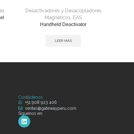
as
Desactivadores y Desacopladores
Magnéticos
,
EAS
el
Handheld Deactivator
LEER MÁS
Contáctenos
+51 908 923 406
ventas@gatewayperu.com
Síguenos en: