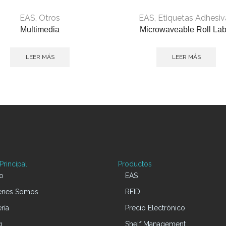
EAS
,
Otros
EAS
,
Etiquetas Adhesiv
Multimedia
Microwaveable Roll Lab
LEER MÁS
LEER MÁS
rincipal
Productos
io
EAS
enes Somos
RFID
ría
Precio Electrónico
g
Shelf Management