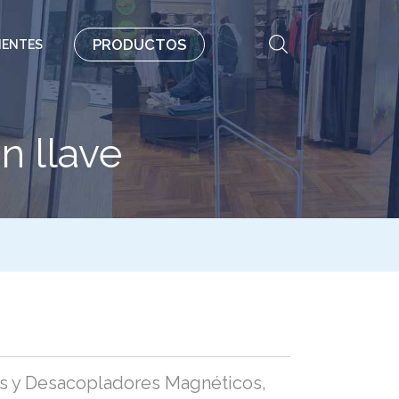
PRODUCTOS
IENTES
n llave
s y Desacopladores Magnéticos
,