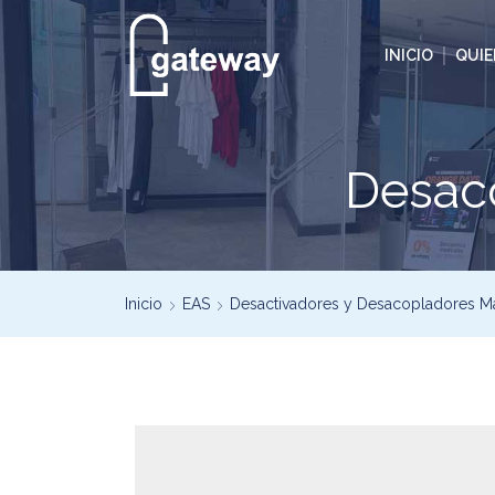
INICIO
QUI
Desaco
Inicio
EAS
Desactivadores y Desacopladores M