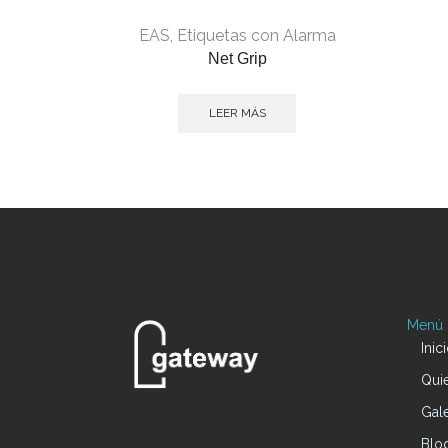
EAS
,
Etiquetas con Alarma
Net Grip
LEER MÁS
Menú P
Inic
Qui
Gale
Blo