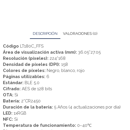
DESCRIPCIÓN
VALORACIONES (0)
Código
LT180C_FFS
Área de visualización activa (mm):
36.05*27.05
Resolución (píxeles):
224*168
Densidad de píxeles (DPI):
158
Colores de píxeles:
Negro, blanco, rojo
Páginas utilizables:
6
Estándar:
BLE 5.0
Cifrado:
AES de 128 bits
OTA:
Si
Batería:
2*CR2450
Duración de la batería:
5 Años (4 actualizaciones por día)
LED:
1xRGB
NFC:
Sí
Temperatura de funcionamiento:
0~40℃