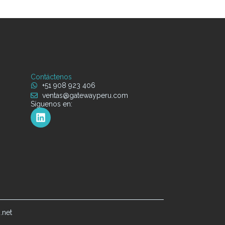
Contáctenos
+51 908 923 406
ventas@gatewayperu.com
Síguenos en:
.net