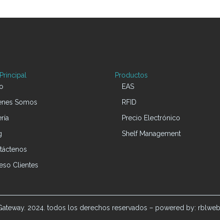
rincipal
Productos
io
EAS
enes Somos
RFID
ría
Precio Electrónico
g
Shelf Management
táctenos
eso Clientes
ateway. 2024. todos los derechos reservados – powered by: rblweb