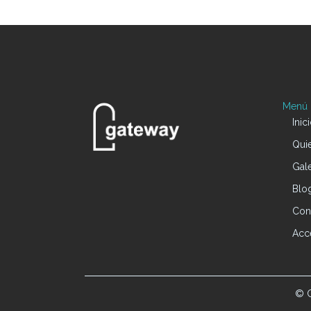
Menú P
Inic
Qui
Gale
Blo
Con
Acc
© G