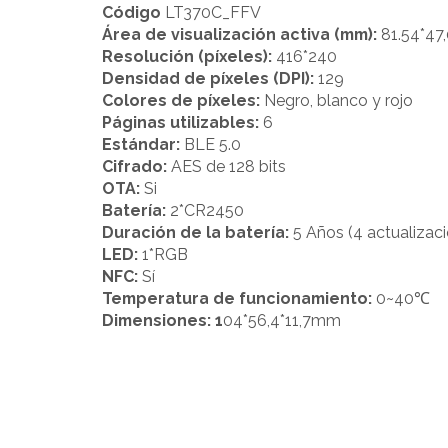
Código
LT370C_FFV
Área de visualización activa (mm):
81.54*47
Resolución (píxeles):
416*240
Densidad de píxeles (DPI):
129
Colores de píxeles:
Negro, blanco y rojo
Páginas utilizables:
6
Estándar:
BLE 5.0
Cifrado:
AES de 128 bits
OTA:
Si
Batería:
2*CR2450
Duración de la batería:
5 Años (4 actualizaci
LED:
1*RGB
NFC:
Sí
Temperatura de funcionamiento:
0~40℃
Dimensiones: 1
04*56,4*11,7mm