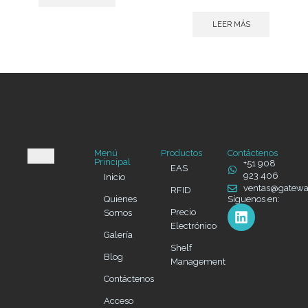
LEER MÁS
Menú
Productos
Contáctenos
Principal
+51 908
EAS
923 406
Inicio
ventas@gatew
RFID
Quienes
Síguenos en:
Precio
Somos
Electrónico
Galería
Shelf
Blog
Management
Contáctenos
Acceso