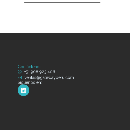
Contáctenos
+51 908 923 406
ventas@gatewayperu.com
Síguenos en: