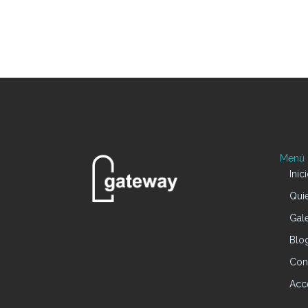
Menú P
Inic
Qui
Gale
Blo
Con
Acc