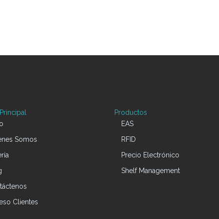
rincipal
Productos
io
EAS
enes Somos
RFID
ría
Precio Electrónico
g
Shelf Management
táctenos
eso Clientes