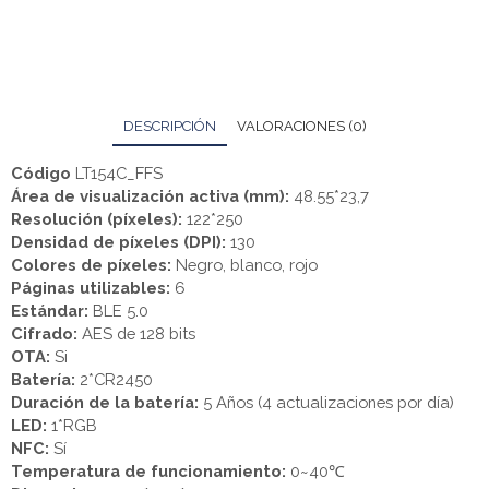
DESCRIPCIÓN
VALORACIONES (0)
Código
LT154C_FFS
Área de visualización activa (mm):
48.55*23,7
Resolución (píxeles):
122*250
Densidad de píxeles (DPI):
130
Colores de píxeles:
Negro, blanco, rojo
Páginas utilizables:
6
Estándar:
BLE 5.0
Cifrado:
AES de 128 bits
OTA:
Si
Batería:
2*CR2450
Duración de la batería:
5 Años (4 actualizaciones por día)
LED:
1*RGB
NFC:
Sí
Temperatura de funcionamiento:
0~40℃