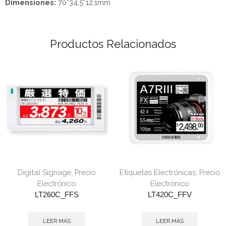
Dimensiones:
70*34,5*12,1mm
Productos Relacionados
Digital Signage
,
Precio
Etiquetas Electrónicas
,
Precio
Electrónico
Electrónico
LT260C_FFS
LT420C_FFV
LEER MÁS
LEER MÁS